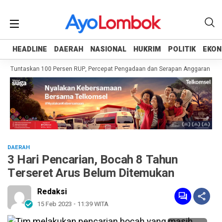
HEADLINE
HEADLINE
DAERAH
DAERAH
NASIONAL
NASIONAL
HUKRIM
HUKRIM
POLITIK
POLITIK
EKON
EKON
h Tuntaskan 100 Persen RUP, Percepat Pengadaan dan Serapan Anggaran
Pe
DAERAH
3 Hari Pencarian, Bocah 8 Tahun
Terseret Arus Belum Ditemukan
Redaksi
15 Feb 2023 - 11:39 WITA