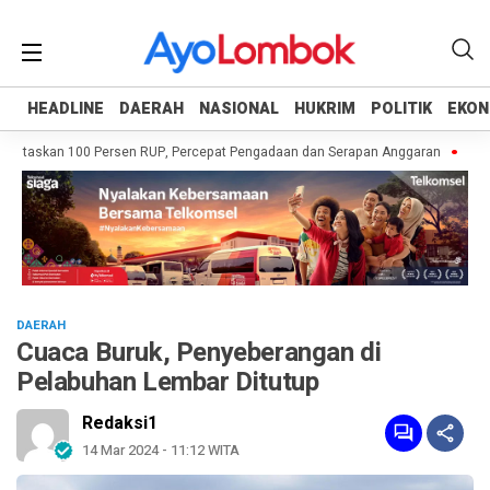
HEADLINE
HEADLINE
DAERAH
DAERAH
NASIONAL
NASIONAL
HUKRIM
HUKRIM
POLITIK
POLITIK
EKON
EKON
ntaskan 100 Persen RUP, Percepat Pengadaan dan Serapan Anggaran
Pempro
DAERAH
Cuaca Buruk, Penyeberangan di
Pelabuhan Lembar Ditutup
Redaksi1
14 Mar 2024 - 11:12 WITA