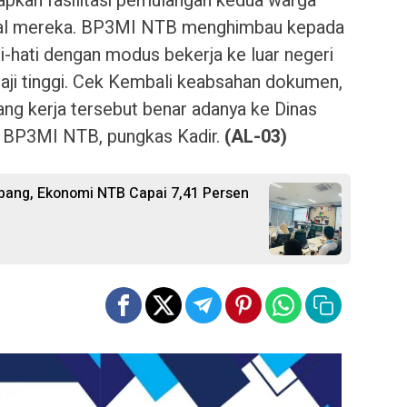
apkan fasilitasi pemulangan kedua warga
asal mereka. BP3MI NTB menghimbau kepada
i-hati dengan modus bekerja ke luar negeri
gaji tinggi. Cek Kembali keabsahan dokumen,
uang kerja tersebut benar adanya ke Dinas
e BP3MI NTB, pungkas Kadir.
(AL-03)
bang, Ekonomi NTB Capai 7,41 Persen