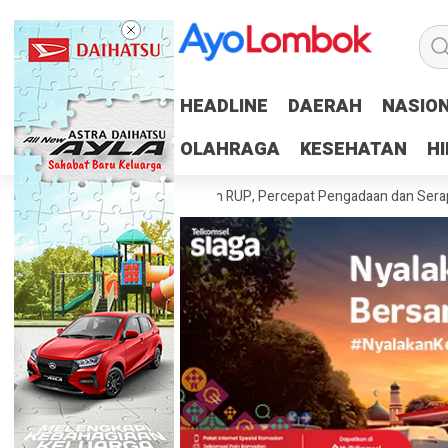
HEADLINE
HEADLINE
DAERAH
DAERAH
NASIO
NASIO
OLAHRAGA
OLAHRAGA
KESEHATAN
KESEHATAN
H
H
rah Tuntaskan 100 Persen RUP, Percepat Pengadaan dan Serapan Angg