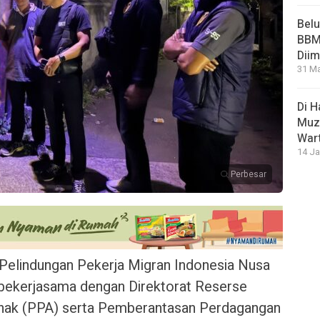
Bel
BBM 
Dii
31 Ma
Di 
Muza
War
14 Ja
Perbesar
Pelindungan Pekerja Migran Indonesia Nusa
bekerjasama dengan Direktorat Reserse
ak (PPA) serta Pemberantasan Perdagangan