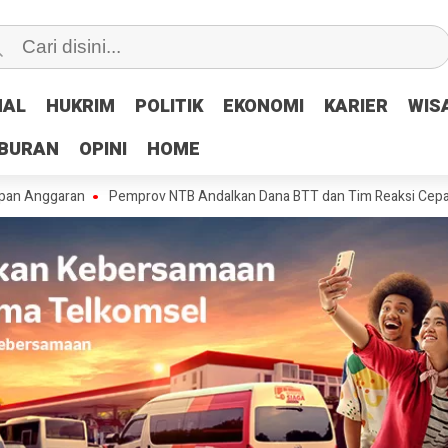
NAL
NAL
HUKRIM
HUKRIM
POLITIK
POLITIK
EKONOMI
EKONOMI
KARIER
KARIER
WIS
WIS
IBURAN
IBURAN
OPINI
OPINI
HOME
HOME
aran
Pemprov NTB Andalkan Dana BTT dan Tim Reaksi Cepat Tangani K