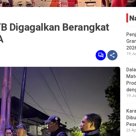
N
B Digagalkan Berangkat
Penj
A
Gran
202
19 Ju
Dal
Mat
Prod
den
19 Ju
Kara
Dibu
Pese
23 Ap