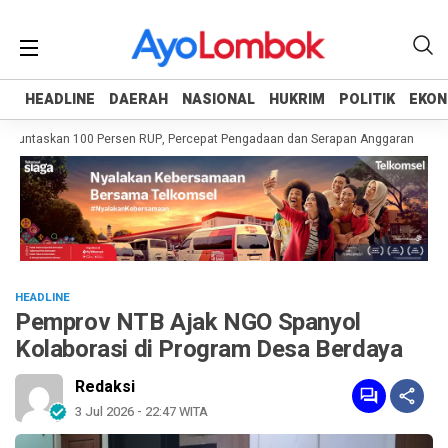
HEADLINE
HEADLINE
DAERAH
DAERAH
NASIONAL
NASIONAL
HUKRIM
HUKRIM
POLITIK
POLITIK
EKON
EKON
Tuntaskan 100 Persen RUP, Percepat Pengadaan dan Serapan Anggaran
Pemp
HEADLINE
Pemprov NTB Ajak NGO Spanyol
Kolaborasi di Program Desa Berdaya
Redaksi
3 Jul 2026 - 22:47 WITA