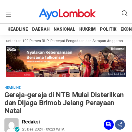
HEADLINE
HEADLINE
DAERAH
DAERAH
NASIONAL
NASIONAL
HUKRIM
HUKRIM
POLITIK
POLITIK
EKON
EKON
 Tuntaskan 100 Persen RUP, Percepat Pengadaan dan Serapan Anggaran
Pem
HEADLINE
Gereja-gereja di NTB Mulai Disterilkan
dan Dijaga Brimob Jelang Perayaan
Natal
Redaksi
25 Des 2024 - 09:23 WITA