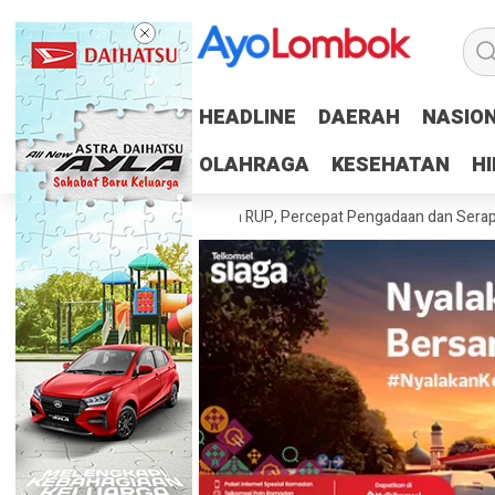
HEADLINE
HEADLINE
DAERAH
DAERAH
NASIO
NASIO
OLAHRAGA
OLAHRAGA
KESEHATAN
KESEHATAN
H
H
h Tuntaskan 100 Persen RUP, Percepat Pengadaan dan Serapan Anggar