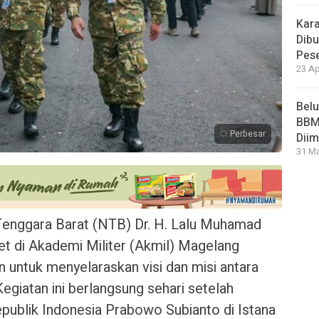
Kara
Dibu
Pese
23 Ap
Bel
BBM 
Perbesar
Dii
31 Ma
enggara Barat (NTB) Dr. H. Lalu Muhamad
etret di Akademi Militer (Akmil) Magelang
 untuk menyelaraskan visi dan misi antara
egiatan ini berlangsung sehari setelah
epublik Indonesia Prabowo Subianto di Istana