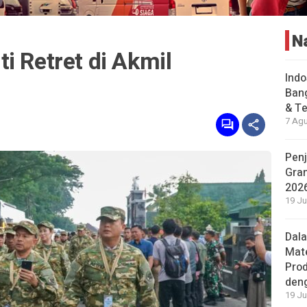
N
i Retret di Akmil
Indo
Bang
& Te
7 Agu
Penj
Gran
202
19 Ju
Dal
Mat
Prod
den
19 Ju