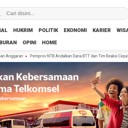
NAL
NAL
HUKRIM
HUKRIM
POLITIK
POLITIK
EKONOMI
EKONOMI
KARIER
KARIER
WIS
WIS
IBURAN
IBURAN
OPINI
OPINI
HOME
HOME
an
Pemprov NTB Andalkan Dana BTT dan Tim Reaksi Cepat Tangani Ker