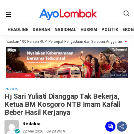
HEADLINE
HEADLINE
DAERAH
DAERAH
NASIONAL
NASIONAL
HUKRIM
HUKRIM
POLITIK
POLITIK
EKON
EKON
untaskan 100 Persen RUP, Percepat Pengadaan dan Serapan Anggaran
Pempr
POLITIK
Hj Sari Yuliati Dianggap Tak Bekerja,
Ketua BM Kosgoro NTB Imam Kafali
Beber Hasil Kerjanya
Redaksi
22 Mei 2026 - 09:28 WITA