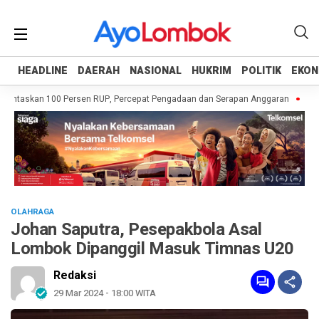
HEADLINE
HEADLINE
DAERAH
DAERAH
NASIONAL
NASIONAL
HUKRIM
HUKRIM
POLITIK
POLITIK
EKON
EKON
untaskan 100 Persen RUP, Percepat Pengadaan dan Serapan Anggaran
Pempr
OLAHRAGA
Johan Saputra, Pesepakbola Asal
Lombok Dipanggil Masuk Timnas U20
Redaksi
29 Mar 2024 - 18:00 WITA