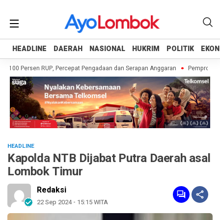
HEADLINE
HEADLINE
DAERAH
DAERAH
NASIONAL
NASIONAL
HUKRIM
HUKRIM
POLITIK
POLITIK
EKON
EKON
 100 Persen RUP, Percepat Pengadaan dan Serapan Anggaran
Pemprov NTB A
HEADLINE
Kapolda NTB Dijabat Putra Daerah asal
Lombok Timur
Redaksi
22 Sep 2024 - 15:15 WITA