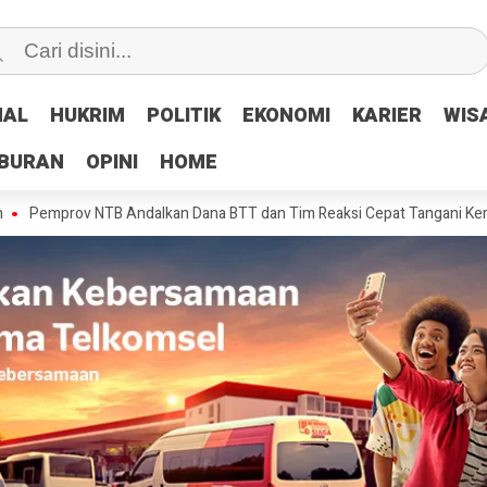
NAL
NAL
HUKRIM
HUKRIM
POLITIK
POLITIK
EKONOMI
EKONOMI
KARIER
KARIER
WIS
WIS
IBURAN
IBURAN
OPINI
OPINI
HOME
HOME
v NTB Andalkan Dana BTT dan Tim Reaksi Cepat Tangani Kerusakan Jala