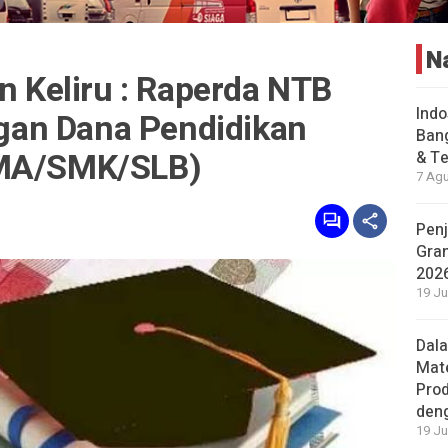
N
an Keliru : Raperda NTB
Indo
an Dana Pendidikan
Bang
SMA/SMK/SLB)
& Te
7 Agu
Penj
Gran
202
19 Ju
Dal
Mat
Prod
den
19 Ju