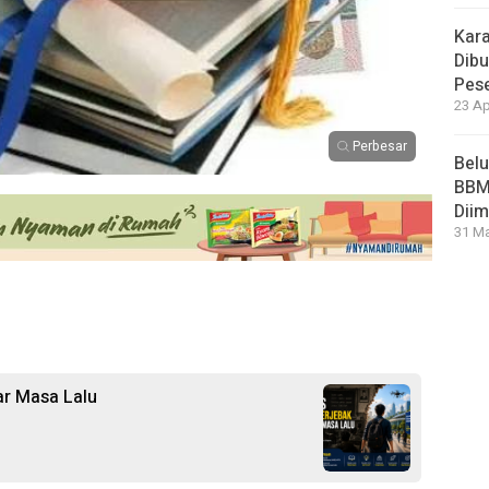
Kara
Dibu
Pese
23 Ap
Perbesar
Bel
BBM 
Dii
31 Ma
r Masa Lalu