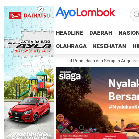
HEADLINE
HEADLINE
DAERAH
DAERAH
NASIO
NASIO
OLAHRAGA
OLAHRAGA
KESEHATAN
KESEHATAN
H
H
 100 Persen RUP, Percepat Pengadaan dan Serapan Anggaran
Pempro