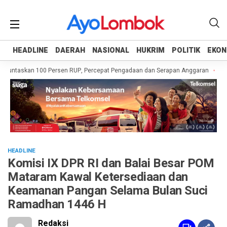
HEADLINE
HEADLINE
DAERAH
DAERAH
NASIONAL
NASIONAL
HUKRIM
HUKRIM
POLITIK
POLITIK
EKON
EKON
untaskan 100 Persen RUP, Percepat Pengadaan dan Serapan Anggaran
Pempr
HEADLINE
Komisi IX DPR RI dan Balai Besar POM
Mataram Kawal Ketersediaan dan
Keamanan Pangan Selama Bulan Suci
Ramadhan 1446 H
Redaksi