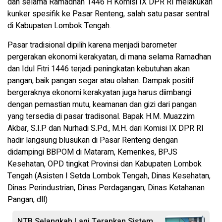
dan selama Ramadhan 1446 H Komisi IX DPR RI melakukan
kunker spesifik ke Pasar Renteng, salah satu pasar sentral
di Kabupaten Lombok Tengah.
Pasar tradisional dipilih karena menjadi barometer
pergerakan ekonomi kerakyatan, di mana selama Ramadhan
dan Idul Fitri 1446 terjadi peningkatan kebutuhan akan
pangan, baik pangan segar atau olahan. Dampak positif
bergeraknya ekonomi kerakyatan juga harus diimbangi
dengan pemastian mutu, keamanan dan gizi dari pangan
yang tersedia di pasar tradisonal. Bapak H.M. Muazzim
Akbar, S.I.P dan Nurhadi S.Pd., M.H. dari Komisi IX DPR RI
hadir langsung blusukan di Pasar Renteng dengan
didampingi BBPOM di Mataram, Kemenkes, BPJS
Kesehatan, OPD tingkat Provinsi dan Kabupaten Lombok
Tengah (Asisten I Setda Lombok Tengah, Dinas Kesehatan,
Dinas Perindustrian, Dinas Perdagangan, Dinas Ketahanan
Pangan, dll)
NTB Selangkah Lagi Terapkan Sistem