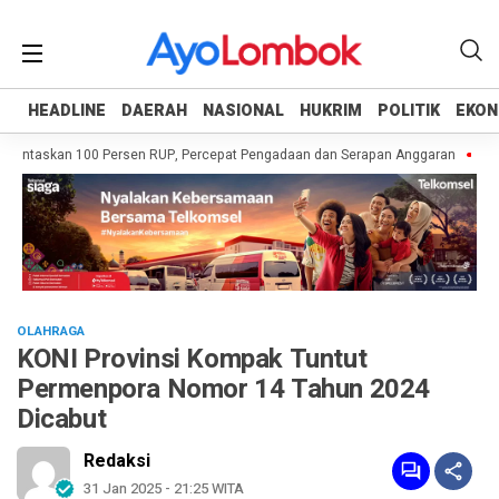
HEADLINE
HEADLINE
DAERAH
DAERAH
NASIONAL
NASIONAL
HUKRIM
HUKRIM
POLITIK
POLITIK
EKON
EKON
untaskan 100 Persen RUP, Percepat Pengadaan dan Serapan Anggaran
Pempr
OLAHRAGA
KONI Provinsi Kompak Tuntut
Permenpora Nomor 14 Tahun 2024
Dicabut
Redaksi
31 Jan 2025 - 21:25 WITA