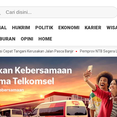
NAL
NAL
HUKRIM
HUKRIM
POLITIK
POLITIK
EKONOMI
EKONOMI
KARIER
KARIER
WIS
WIS
IBURAN
IBURAN
OPINI
OPINI
HOME
HOME
ani Kerusakan Jalan Pasca Banjir
Pemprov NTB Segera Luncurkan Ap