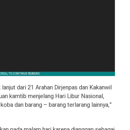
lanjut dari 21 Arahan Dirjenpas dan Kakanwil
uan kamtib menjelang Hari Libur Nasional,
rkoba dan barang – barang terlarang lainnya,”
kan pada malam hari karena dianggap sebagai