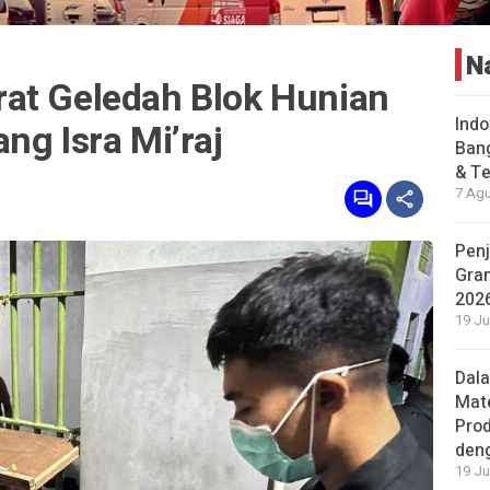
N
at Geledah Blok Hunian
Indo
ng Isra Mi’raj
Bang
& Te
7 Agu
Penj
Gran
202
19 Ju
Dal
Mat
Prod
den
19 Ju