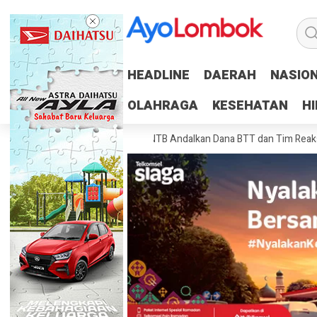
HEADLINE
HEADLINE
DAERAH
DAERAH
NASIO
NASIO
OLAHRAGA
OLAHRAGA
KESEHATAN
KESEHATAN
H
H
Anggaran
Pemprov NTB Andalkan Dana BTT dan Tim Reaksi Cepat Tang