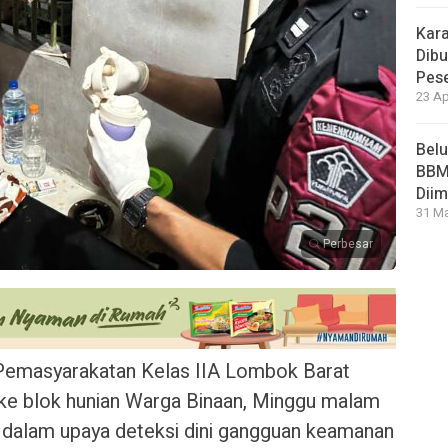
Kara
Dibu
Pese
23 Ap
Bel
BBM 
Dii
31 Ma
Perbesar
emasyarakatan Kelas IIA Lombok Barat
e blok hunian Warga Binaan, Minggu malam
an dalam upaya deteksi dini gangguan keamanan