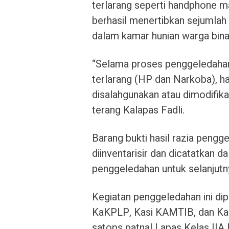
terlarang seperti handphone 
berhasil menertibkan sejumlah
dalam kamar hunian warga bina
“Selama proses penggeledahan,
terlarang (HP dan Narkoba), h
disalahgunakan atau dimodifika
terang Kalapas Fadli.
Barang bukti hasil razia pengg
diinventarisir dan dicatatkan d
penggeledahan untuk selanjut
Kegiatan penggeledahan ini di
KaKPLP, Kasi KAMTIB, dan Kas
satops patnal Lapas Kelas IIA