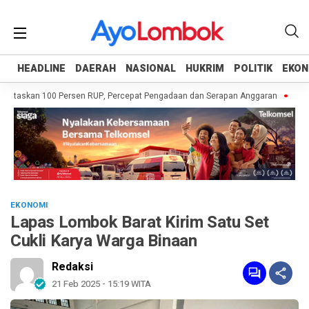
HEADLINE
HEADLINE
DAERAH
DAERAH
NASIONAL
NASIONAL
HUKRIM
HUKRIM
POLITIK
POLITIK
EKON
EKON
ntaskan 100 Persen RUP, Percepat Pengadaan dan Serapan Anggaran
Pempro
EKONOMI
Lapas Lombok Barat Kirim Satu Set
Cukli Karya Warga Binaan
Redaksi
21 Feb 2025 - 15:19 WITA