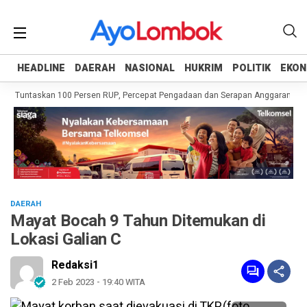
HEADLINE
HEADLINE
DAERAH
DAERAH
NASIONAL
NASIONAL
HUKRIM
HUKRIM
POLITIK
POLITIK
EKON
EKON
h Tuntaskan 100 Persen RUP, Percepat Pengadaan dan Serapan Anggaran
P
DAERAH
Mayat Bocah 9 Tahun Ditemukan di
Lokasi Galian C
Redaksi1
2 Feb 2023 - 19:40 WITA