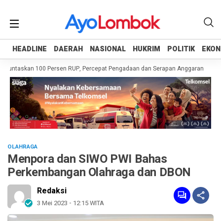
HEADLINE
HEADLINE
DAERAH
DAERAH
NASIONAL
NASIONAL
HUKRIM
HUKRIM
POLITIK
POLITIK
EKON
EKON
Tuntaskan 100 Persen RUP, Percepat Pengadaan dan Serapan Anggaran
Pemp
OLAHRAGA
Menpora dan SIWO PWI Bahas
Perkembangan Olahraga dan DBON
Redaksi
3 Mei 2023 - 12:15 WITA