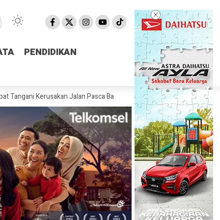
ATA
ATA
PENDIDIKAN
PENDIDIKAN
 Kerusakan Jalan Pasca Banjir
Pemprov NTB Segera Luncurkan Aplik