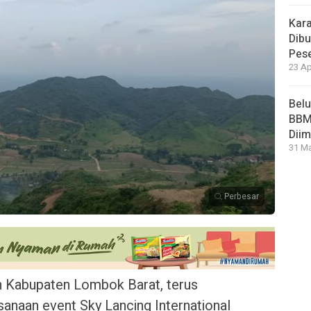
Kara
Dibu
Pese
23 Ap
Bel
BBM 
Dii
31 Ma
Perbesar
abupaten Lombok Barat, terus
naan event Sky Lancing International