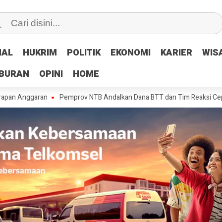
NAL
NAL
HUKRIM
HUKRIM
POLITIK
POLITIK
EKONOMI
EKONOMI
KARIER
KARIER
WIS
WIS
IBURAN
IBURAN
OPINI
OPINI
HOME
HOME
garan
Pemprov NTB Andalkan Dana BTT dan Tim Reaksi Cepat Tangani