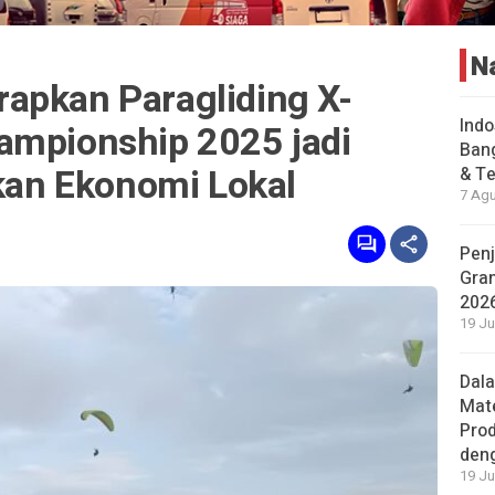
N
apkan Paragliding X-
Indo
ampionship 2025 jadi
Bang
an Ekonomi Lokal
& Te
7 Agu
Penj
Gran
202
19 Ju
Dal
Mat
Prod
den
19 Ju