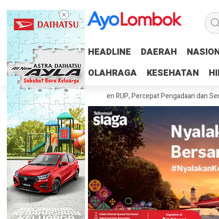
HEADLINE
HEADLINE
DAERAH
DAERAH
NASIO
NASIO
OLAHRAGA
OLAHRAGA
KESEHATAN
KESEHATAN
H
H
erah Tuntaskan 100 Persen RUP, Percepat Pengadaan dan Serapan Ang