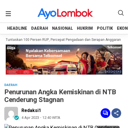
HEADLINE
HEADLINE
DAERAH
DAERAH
NASIONAL
NASIONAL
HUKRIM
HUKRIM
POLITIK
POLITIK
EKON
EKON
h Tuntaskan 100 Persen RUP, Percepat Pengadaan dan Serapan Anggaran
Pe
DAERAH
Penurunan Angka Kemiskinan di NTB
Cenderung Stagnan
Redaksi1
4 Apr 2023 - 12:40 WITA