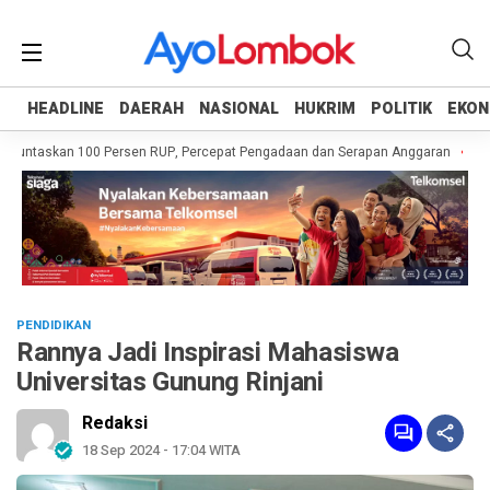
HEADLINE
HEADLINE
DAERAH
DAERAH
NASIONAL
NASIONAL
HUKRIM
HUKRIM
POLITIK
POLITIK
EKON
EKON
untaskan 100 Persen RUP, Percepat Pengadaan dan Serapan Anggaran
Pempr
PENDIDIKAN
Rannya Jadi Inspirasi Mahasiswa
Universitas Gunung Rinjani
Redaksi
18 Sep 2024 - 17:04 WITA