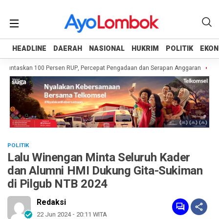
HEADLINE
HEADLINE
DAERAH
DAERAH
NASIONAL
NASIONAL
HUKRIM
HUKRIM
POLITIK
POLITIK
EKON
EKON
Tuntaskan 100 Persen RUP, Percepat Pengadaan dan Serapan Anggaran
Pemp
POLITIK
Lalu Winengan Minta Seluruh Kader
dan Alumni HMI Dukung Gita-Sukiman
di Pilgub NTB 2024
Redaksi
22 Jun 2024 - 20:11 WITA