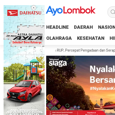
HEADLINE
HEADLINE
DAERAH
DAERAH
NASIO
NASIO
OLAHRAGA
OLAHRAGA
KESEHATAN
KESEHATAN
H
H
 Tuntaskan 100 Persen RUP, Percepat Pengadaan dan Serapan Anggara