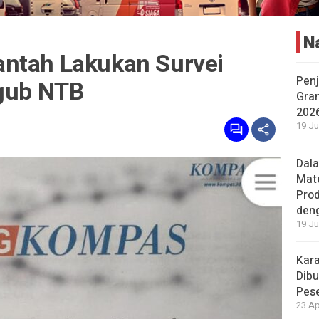
N
ntah Lakukan Survei
Penj
lgub NTB
Gran
202
19 Ju
Dal
Mat
Prod
den
19 Ju
Kara
Dibu
Pese
23 Ap