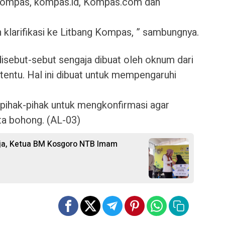
 Kompas, kompas.id, Kompas.com dan
 klarifikasi ke Litbang Kompas, ” sambungnya.
 disebut-sebut sengaja dibuat oleh oknum dari
entu. Hal ini dibuat untuk mempengaruhi
ihak-pihak untuk mengkonfirmasi agar
ta bohong. (AL-03)
erja, Ketua BM Kosgoro NTB Imam