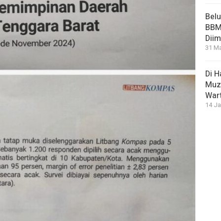
Bel
BBM 
Dii
31 Ma
Di 
Muza
War
14 Ja