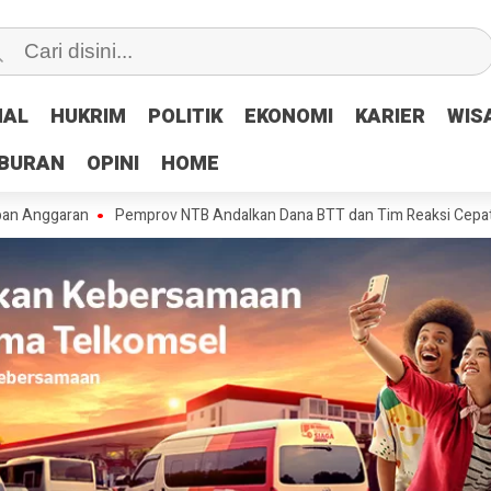
NAL
NAL
HUKRIM
HUKRIM
POLITIK
POLITIK
EKONOMI
EKONOMI
KARIER
KARIER
WIS
WIS
IBURAN
IBURAN
OPINI
OPINI
HOME
HOME
n
Pemprov NTB Andalkan Dana BTT dan Tim Reaksi Cepat Tangani Ker