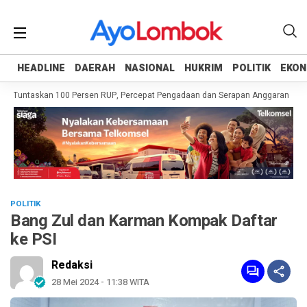
HEADLINE
HEADLINE
DAERAH
DAERAH
NASIONAL
NASIONAL
HUKRIM
HUKRIM
POLITIK
POLITIK
EKON
EKON
h Tuntaskan 100 Persen RUP, Percepat Pengadaan dan Serapan Anggaran
Pe
POLITIK
Bang Zul dan Karman Kompak Daftar
ke PSI
Redaksi
28 Mei 2024 - 11:38 WITA