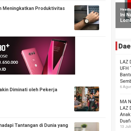
 Meningkatkan Produktivitas
Dae
LAZ 
UFH 
Bant
Semb
6 Agus
in Diminati oleh Pekerja
MA N
LAZ 
Anak
Duaf
ghadapi Tantangan di Dunia yang
13 Jul