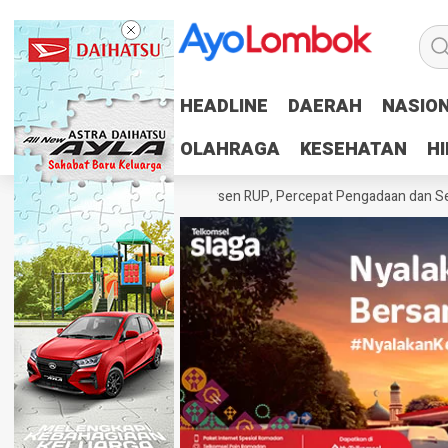
HEADLINE
HEADLINE
DAERAH
DAERAH
NASIO
NASIO
OLAHRAGA
OLAHRAGA
KESEHATAN
KESEHATAN
H
H
 Daerah Tuntaskan 100 Persen RUP, Percepat Pengadaan dan Serapan 