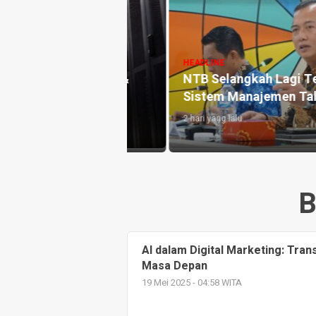
HEADLINE
Ceagah Konflik Sosial, Pempr
 Lagi Terapkan
dan FKUB NTB Susun Pedoma
men Talenta ASN
Mediasi Pernikahan Beda Ag
2 hari yang lalu
B
AI dalam Digital Marketing: Tran
Masa Depan
19 Mei 2025 - 04:58 WITA