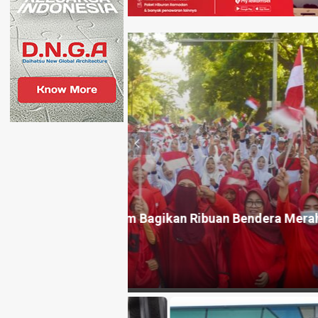
HEADLINE
a Merah Putih
LAZ DASI NTB Lotim dan UFH 
Sembalun
2 hari yang lalu