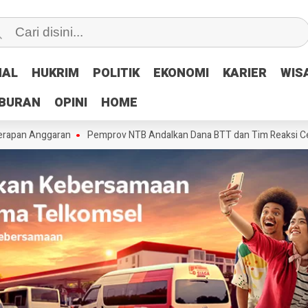
NAL
NAL
HUKRIM
HUKRIM
POLITIK
POLITIK
EKONOMI
EKONOMI
KARIER
KARIER
WIS
WIS
IBURAN
IBURAN
OPINI
OPINI
HOME
HOME
Anggaran
Pemprov NTB Andalkan Dana BTT dan Tim Reaksi Cepat Tanga