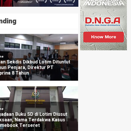
nding
NE
rov dan Pemkot Mataram Bagikan Ribuan Bendera Mer
da Masyarakat
ang lalu