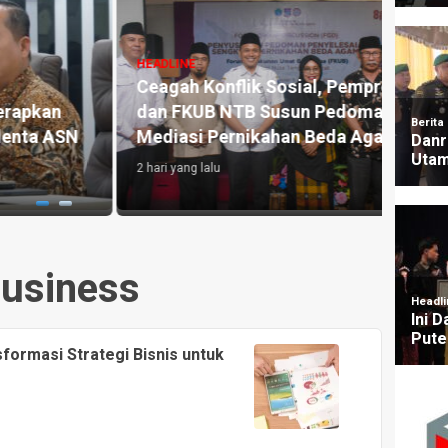
HEADLINE
Bidik Lebih dari 145 Ribu
Penonton, ITDC Group dan Polda
HEADLI
ov
NTB Matangkan Persiapan
Indos
n
Pertamina Grand Prix of
Bangu
ama
Indonesia 2026
Terbe
3 hari yang lalu
22 jam y
usiness
sformasi Strategi Bisnis untuk