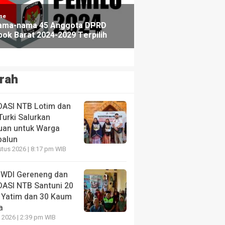
rah
DASI NTB Lotim dan
Turki Salurkan
uan untuk Warga
alun
tus 2026 | 8:17 pm WIB
WDI Gereneng dan
DASI NTB Santuni 20
 Yatim dan 30 Kaum
a
i 2026 | 2:39 pm WIB