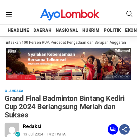
HEADLINE
HEADLINE
DAERAH
DAERAH
NASIONAL
NASIONAL
HUKRIM
HUKRIM
POLITIK
POLITIK
EKON
EKON
Tuntaskan 100 Persen RUP, Percepat Pengadaan dan Serapan Anggaran
Pemp
OLAHRAGA
Grand Final Badminton Bintang Kediri
Cup 2024 Berlangsung Meriah dan
Sukses
Redaksi
13 Jul 2024 - 14:21 WITA