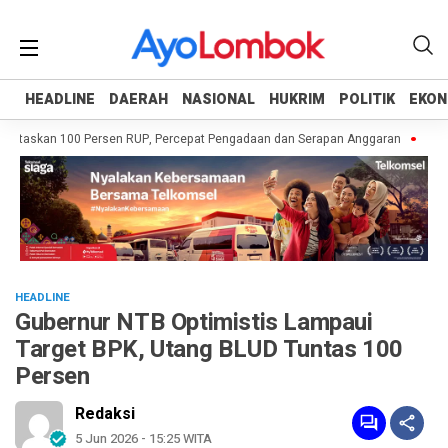
HEADLINE
HEADLINE
DAERAH
DAERAH
NASIONAL
NASIONAL
HUKRIM
HUKRIM
POLITIK
POLITIK
EKON
EKON
ntaskan 100 Persen RUP, Percepat Pengadaan dan Serapan Anggaran
Pempro
HEADLINE
Gubernur NTB Optimistis Lampaui
Target BPK, Utang BLUD Tuntas 100
Persen
Redaksi
5 Jun 2026 - 15:25 WITA