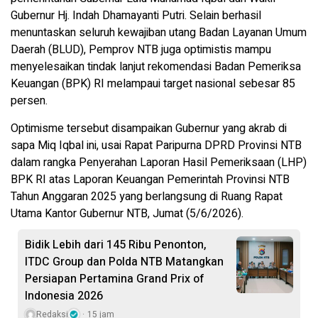
Gubernur Hj. Indah Dhamayanti Putri. Selain berhasil
menuntaskan seluruh kewajiban utang Badan Layanan Umum
Daerah (BLUD), Pemprov NTB juga optimistis mampu
menyelesaikan tindak lanjut rekomendasi Badan Pemeriksa
Keuangan (BPK) RI melampaui target nasional sebesar 85
persen.
Optimisme tersebut disampaikan Gubernur yang akrab di
sapa Miq Iqbal ini, usai Rapat Paripurna DPRD Provinsi NTB
dalam rangka Penyerahan Laporan Hasil Pemeriksaan (LHP)
BPK RI atas Laporan Keuangan Pemerintah Provinsi NTB
Tahun Anggaran 2025 yang berlangsung di Ruang Rapat
Utama Kantor Gubernur NTB, Jumat (5/6/2026).
Bidik Lebih dari 145 Ribu Penonton,
ITDC Group dan Polda NTB Matangkan
Persiapan Pertamina Grand Prix of
Indonesia 2026
Redaksi
15 jam