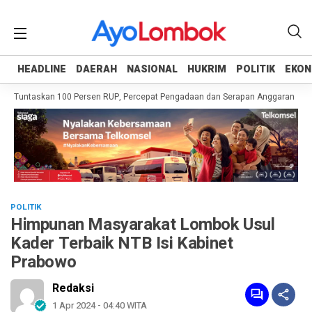
HEADLINE
HEADLINE
DAERAH
DAERAH
NASIONAL
NASIONAL
HUKRIM
HUKRIM
POLITIK
POLITIK
EKON
EKON
h Tuntaskan 100 Persen RUP, Percepat Pengadaan dan Serapan Anggaran
Pe
POLITIK
Himpunan Masyarakat Lombok Usul
Kader Terbaik NTB Isi Kabinet
Prabowo
Redaksi
1 Apr 2024 - 04:40 WITA