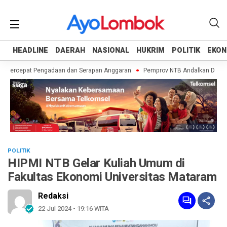
HEADLINE
HEADLINE
DAERAH
DAERAH
NASIONAL
NASIONAL
HUKRIM
HUKRIM
POLITIK
POLITIK
EKON
EKON
 Percepat Pengadaan dan Serapan Anggaran
Pemprov NTB Andalkan Dana BTT 
POLITIK
HIPMI NTB Gelar Kuliah Umum di
Fakultas Ekonomi Universitas Mataram
Redaksi
22 Jul 2024 - 19:16 WITA