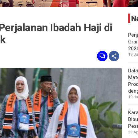
N
Perjalanan Ibadah Haji di
Penj
k
Gran
202
19 Ju
Dal
Mat
Prod
den
19 Ju
Kara
Dibu
Pese
23 Ap