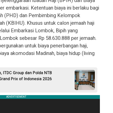
nyelenggaraan Ibadah Haji (BPIH) dan Biaya
per embarkasi. Ketentuan biaya ini berlaku bagi
erah (PHD) dan Pembimbing Kelompok
ah (KBIHU). Khusus untuk calon jemaah haji
lalui Embarkasi Lombok, Bipih yang
 Lombok sebesar Rp 58.630.888 per jemaah.
ipergunakan untuk biaya penerbangan haji,
aya akomodasi Madinah, biaya hidup (living
on, ITDC Group dan Polda NTB
rand Prix of Indonesia 2026