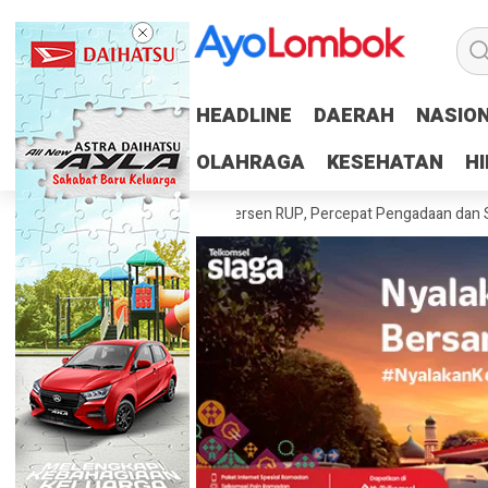
HEADLINE
HEADLINE
DAERAH
DAERAH
NASIO
NASIO
OLAHRAGA
OLAHRAGA
KESEHATAN
KESEHATAN
H
H
Daerah Tuntaskan 100 Persen RUP, Percepat Pengadaan dan Serapan A