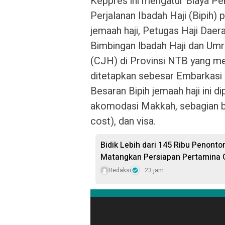
Keppres ini mengatur Biaya Pe
Perjalanan Ibadah Haji (Bipih) 
jemaah haji, Petugas Haji Da
Bimbingan lbadah Haji dan Umr
(CJH) di Provinsi NTB yang me
ditetapkan sebesar Embarkasi
Besaran Bipih jemaah haji ini d
akomodasi Makkah, sebagian bi
cost), dan visa.
Bidik Lebih dari 145 Ribu Penont
Matangkan Persiapan Pertamina G
Redaksi
23 jam