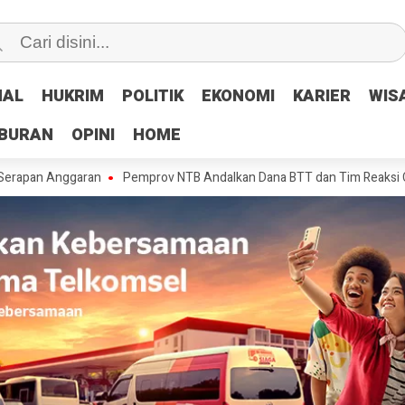
NAL
NAL
HUKRIM
HUKRIM
POLITIK
POLITIK
EKONOMI
EKONOMI
KARIER
KARIER
WIS
WIS
IBURAN
IBURAN
OPINI
OPINI
HOME
HOME
nggaran
Pemprov NTB Andalkan Dana BTT dan Tim Reaksi Cepat Tangan