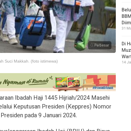
Bel
BBM 
Dii
31 Ma
Di 
Perbesar
Muza
War
h Suci Makkah. (foto istimewa)
14 Ja
an Ibadah Haji 1445 Hijriah/2024 Masehi
melalui Keputusan Presiden (Keppres) Nomor
i Presiden pada 9 Januari 2024.