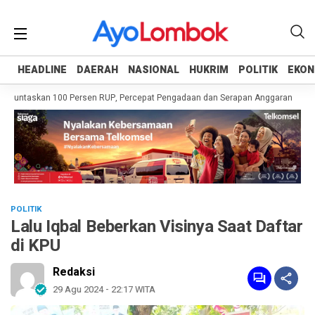
HEADLINE
HEADLINE
DAERAH
DAERAH
NASIONAL
NASIONAL
HUKRIM
HUKRIM
POLITIK
POLITIK
EKON
EKON
Tuntaskan 100 Persen RUP, Percepat Pengadaan dan Serapan Anggaran
Pem
POLITIK
Lalu Iqbal Beberkan Visinya Saat Daftar
di KPU
Redaksi
29 Agu 2024 - 22:17 WITA