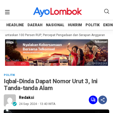
HEADLINE
HEADLINE
DAERAH
DAERAH
NASIONAL
NASIONAL
HUKRIM
HUKRIM
POLITIK
POLITIK
EKON
EKON
 Tuntaskan 100 Persen RUP, Percepat Pengadaan dan Serapan Anggaran
Pem
POLITIK
Iqbal-Dinda Dapat Nomor Urut 3, Ini
Tanda-tanda Alam
Redaksi
24 Sep 2024 - 13:40 WITA