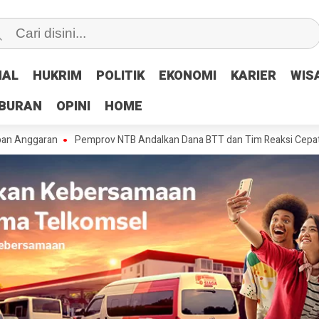
NAL
NAL
HUKRIM
HUKRIM
POLITIK
POLITIK
EKONOMI
EKONOMI
KARIER
KARIER
WIS
WIS
IBURAN
IBURAN
OPINI
OPINI
HOME
HOME
an
Pemprov NTB Andalkan Dana BTT dan Tim Reaksi Cepat Tangani Ker