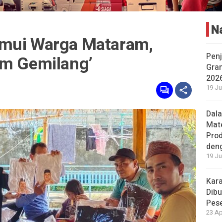
N
emui Warga Mataram,
Penj
am Gemilang’
Gran
202
19 Ju
Dal
Mat
Prod
den
19 Ju
Kara
Dibu
Pese
23 Ap