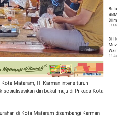
Bel
BBM 
Dii
31 Ma
Di 
Muza
Perbesar
War
14 Ja
 Kota Mataram, H. Karman intens turun
osialisasikan diri bakal maju di Pilkada Kota
elurahan di Kota Mataram disambangi Karman