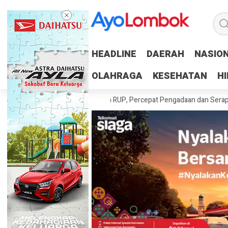
HEADLINE
HEADLINE
DAERAH
DAERAH
NASIO
NASIO
OLAHRAGA
OLAHRAGA
KESEHATAN
KESEHATAN
H
H
h Tuntaskan 100 Persen RUP, Percepat Pengadaan dan Serapan Anggar