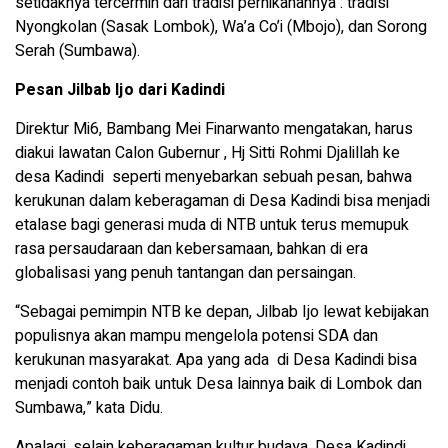
setidaknya tercermin dari tradisi pernikahannya : tradisi
Nyongkolan (Sasak Lombok), Wa’a Co’i (Mbojo), dan Sorong
Serah (Sumbawa).
Pesan Jilbab Ijo dari Kadindi
Direktur Mi6, Bambang Mei Finarwanto mengatakan, harus
diakui lawatan Calon Gubernur , Hj Sitti Rohmi Djalillah ke
desa Kadindi seperti menyebarkan sebuah pesan, bahwa
kerukunan dalam keberagaman di Desa Kadindi bisa menjadi
etalase bagi generasi muda di NTB untuk terus memupuk
rasa persaudaraan dan kebersamaan, bahkan di era
globalisasi yang penuh tantangan dan persaingan.
“Sebagai pemimpin NTB ke depan, Jilbab Ijo lewat kebijakan
populisnya akan mampu mengelola potensi SDA dan
kerukunan masyarakat. Apa yang ada di Desa Kadindi bisa
menjadi contoh baik untuk Desa lainnya baik di Lombok dan
Sumbawa,” kata Didu.
Apalagi, selain keberagaman kultur budaya, Desa Kadindi