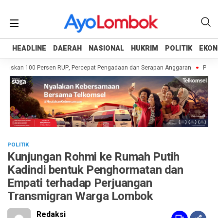
HEADLINE
HEADLINE
DAERAH
DAERAH
NASIONAL
NASIONAL
HUKRIM
HUKRIM
POLITIK
POLITIK
EKON
EKON
askan 100 Persen RUP, Percepat Pengadaan dan Serapan Anggaran
Pemprov 
POLITIK
Kunjungan Rohmi ke Rumah Putih
Kadindi bentuk Penghormatan dan
Empati terhadap Perjuangan
Transmigran Warga Lombok
Redaksi