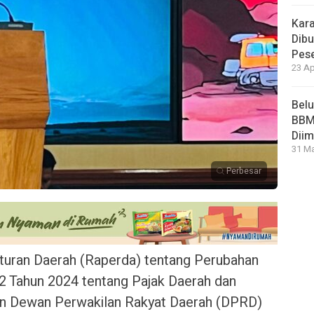
Kara
Dibu
Pese
23 Ap
Bel
BBM 
Dii
31 Ma
Perbesar
uran Daerah (Raperda) tentang Perubahan
2 Tahun 2024 tentang Pajak Daerah dan
kan Dewan Perwakilan Rakyat Daerah (DPRD)