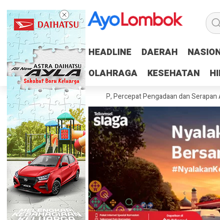
HEADLINE
HEADLINE
DAERAH
DAERAH
NASIO
NASIO
OLAHRAGA
OLAHRAGA
KESEHATAN
KESEHATAN
H
H
untaskan 100 Persen RUP, Percepat Pengadaan dan Serapan Anggaran