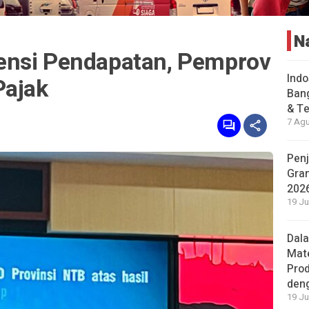
N
ensi Pendapatan, Pemprov
Indo
Pajak
Bang
& Te
7 Agu
Penj
Gran
202
19 Ju
Dal
Mat
Prod
den
19 Ju