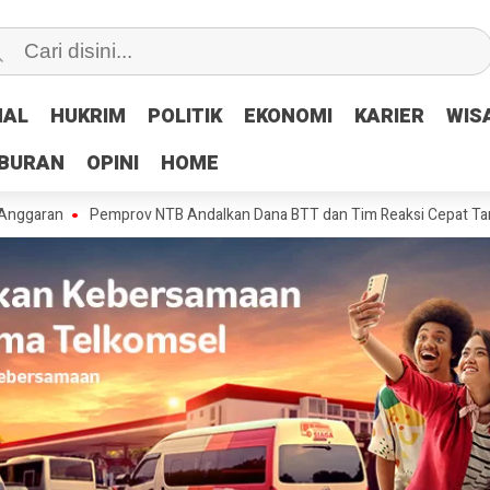
NAL
NAL
HUKRIM
HUKRIM
POLITIK
POLITIK
EKONOMI
EKONOMI
KARIER
KARIER
WIS
WIS
IBURAN
IBURAN
OPINI
OPINI
HOME
HOME
Pemprov NTB Andalkan Dana BTT dan Tim Reaksi Cepat Tangani Kerusa