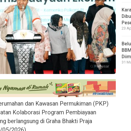
Kara
Dibu
Pese
23 Ap
Bel
BBM 
Dii
31 Ma
Perbesar
erumahan dan Kawasan Permukiman (PKP)
giatan Kolaborasi Program Pembiayaan
 berlangsung di Graha Bhakti Praja
9/05/2026).