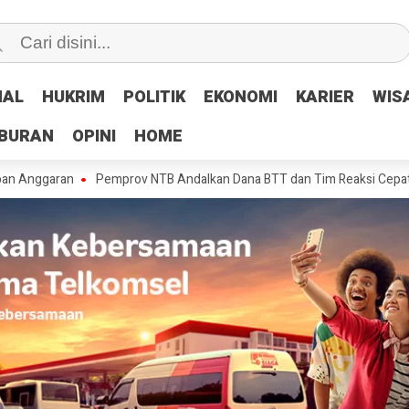
NAL
NAL
HUKRIM
HUKRIM
POLITIK
POLITIK
EKONOMI
EKONOMI
KARIER
KARIER
WIS
WIS
IBURAN
IBURAN
OPINI
OPINI
HOME
HOME
an
Pemprov NTB Andalkan Dana BTT dan Tim Reaksi Cepat Tangani Ke