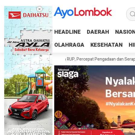
HEADLINE
HEADLINE
DAERAH
DAERAH
NASIO
NASIO
OLAHRAGA
OLAHRAGA
KESEHATAN
KESEHATAN
H
H
ah Tuntaskan 100 Persen RUP, Percepat Pengadaan dan Serapan Anggar