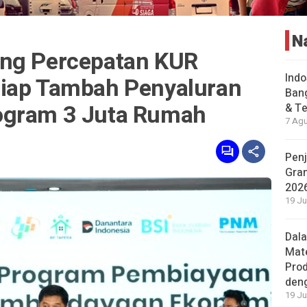
N
ong Percepatan KUR
Indo
Siap Tambah Penyaluran
Bang
ogram 3 Juta Rumah
& Te
7 Agu
Penj
Gran
202
19 Ju
Dal
Mat
Prod
den
19 Ju