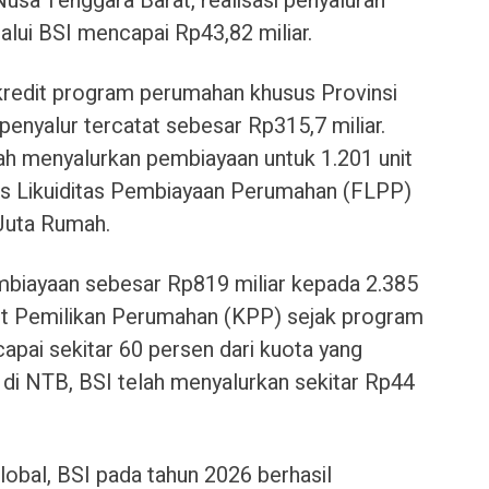
usa Tenggara Barat, realisasi penyaluran
lui BSI mencapai Rp43,82 miliar.
an kredit program perumahan khusus Provinsi
enyalur tercatat sebesar Rp315,7 miliar.
lah menyalurkan pembiayaan untuk 1.201 unit
as Likuiditas Pembiayaan Perumahan (FLPP)
Juta Rumah.
mbiayaan sebesar Rp819 miliar kepada 2.385
it Pemilikan Perumahan (KPP) sejak program
apai sekitar 60 persen dari kuota yang
 di NTB, BSI telah menyalurkan sekitar Rp44
lobal, BSI pada tahun 2026 berhasil