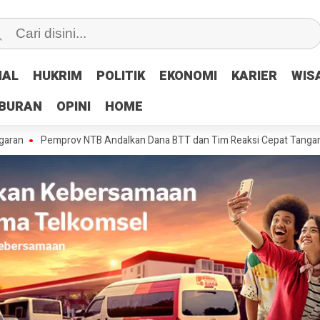
NAL
NAL
HUKRIM
HUKRIM
POLITIK
POLITIK
EKONOMI
EKONOMI
KARIER
KARIER
WIS
WIS
IBURAN
IBURAN
OPINI
OPINI
HOME
HOME
emprov NTB Andalkan Dana BTT dan Tim Reaksi Cepat Tangani Kerusakan 