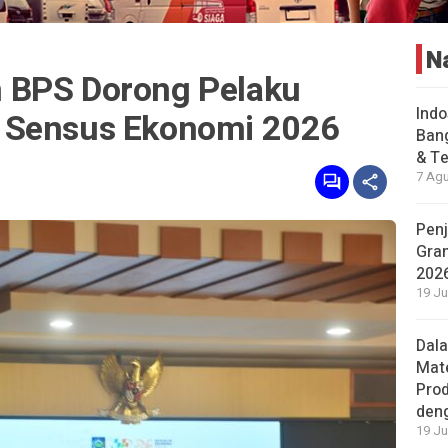
N
 BPS Dorong Pelaku
Indo
 Sensus Ekonomi 2026
Bang
& Te
7 Agu
Penj
Gran
202
19 Ju
Dal
Mat
Prod
den
19 Ju