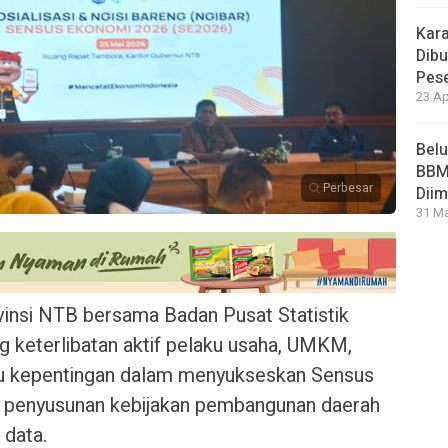
Kara
Dibu
Pese
23 Ap
Bel
BBM 
Perbesar
Dii
31 Ma
insi NTB bersama Badan Pusat Statistik
 keterlibatan aktif pelaku usaha, UMKM,
ku kepentingan dalam menyukseskan Sensus
 penyusunan kebijakan pembangunan daerah
 data.