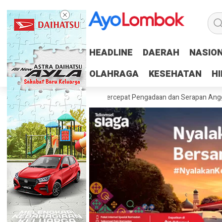
HEADLINE
HEADLINE
DAERAH
DAERAH
NASIO
NASIO
OLAHRAGA
OLAHRAGA
KESEHATAN
KESEHATAN
H
H
skan 100 Persen RUP, Percepat Pengadaan dan Serapan Anggaran
P