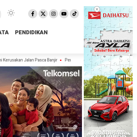
ATA
ATA
PENDIDIKAN
PENDIDIKAN
Jalan Pasca Banjir
Pemprov NTB Segera Luncurkan Aplikasi Aduan