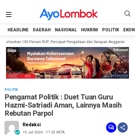
HEADLINE
HEADLINE
DAERAH
DAERAH
NASIONAL
NASIONAL
HUKRIM
HUKRIM
POLITIK
POLITIK
EKON
EKON
Tuntaskan 100 Persen RUP, Percepat Pengadaan dan Serapan Anggaran
Pemp
POLITIK
Pengamat Politik : Duet Tuan Guru
Hazmi-Satriadi Aman, Lainnya Masih
Rebutan Parpol
Redaksi
15 Jul 2024 - 17:23 WITA