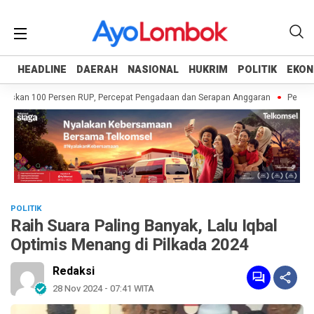
HEADLINE
HEADLINE
DAERAH
DAERAH
NASIONAL
NASIONAL
HUKRIM
HUKRIM
POLITIK
POLITIK
EKON
EKON
askan 100 Persen RUP, Percepat Pengadaan dan Serapan Anggaran
Pemprov 
POLITIK
Raih Suara Paling Banyak, Lalu Iqbal
Optimis Menang di Pilkada 2024
Redaksi
28 Nov 2024 - 07:41 WITA