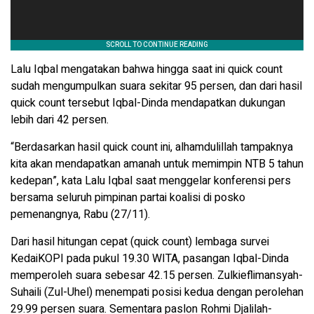
Lalu Iqbal mengatakan bahwa hingga saat ini quick count
sudah mengumpulkan suara sekitar 95 persen, dan dari hasil
quick count tersebut Iqbal-Dinda mendapatkan dukungan
lebih dari 42 persen.
“Berdasarkan hasil quick count ini, alhamdulillah tampaknya
kita akan mendapatkan amanah untuk memimpin NTB 5 tahun
kedepan”, kata Lalu Iqbal saat menggelar konferensi pers
bersama seluruh pimpinan partai koalisi di posko
pemenangnya, Rabu (27/11).
Dari hasil hitungan cepat (quick count) lembaga survei
KedaiKOPI pada pukul 19.30 WITA, pasangan Iqbal-Dinda
memperoleh suara sebesar 42.15 persen. Zulkieflimansyah-
Suhaili (Zul-Uhel) menempati posisi kedua dengan perolehan
29.99 persen suara. Sementara paslon Rohmi Djalilah-