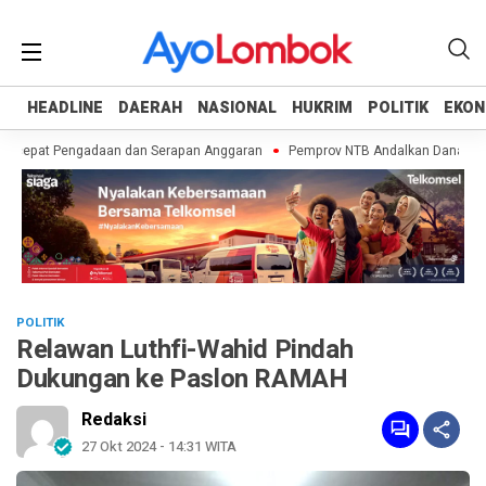
HEADLINE
HEADLINE
DAERAH
DAERAH
NASIONAL
NASIONAL
HUKRIM
HUKRIM
POLITIK
POLITIK
EKON
EKON
rcepat Pengadaan dan Serapan Anggaran
Pemprov NTB Andalkan Dana BTT da
POLITIK
Relawan Luthfi-Wahid Pindah
Dukungan ke Paslon RAMAH
Redaksi
27 Okt 2024 - 14:31 WITA