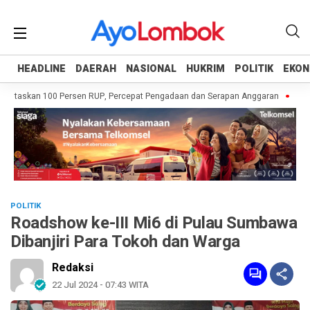
HEADLINE
HEADLINE
DAERAH
DAERAH
NASIONAL
NASIONAL
HUKRIM
HUKRIM
POLITIK
POLITIK
EKON
EKON
taskan 100 Persen RUP, Percepat Pengadaan dan Serapan Anggaran
Pemprov
POLITIK
Roadshow ke-III Mi6 di Pulau Sumbawa
Dibanjiri Para Tokoh dan Warga
Redaksi
22 Jul 2024 - 07:43 WITA