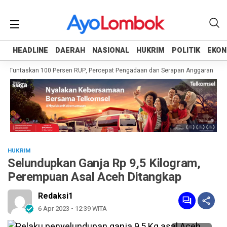
HEADLINE
HEADLINE
DAERAH
DAERAH
NASIONAL
NASIONAL
HUKRIM
HUKRIM
POLITIK
POLITIK
EKON
EKON
h Tuntaskan 100 Persen RUP, Percepat Pengadaan dan Serapan Anggaran
Pe
HUKRIM
Selundupkan Ganja Rp 9,5 Kilogram,
Perempuan Asal Aceh Ditangkap
Redaksi1
6 Apr 2023 - 12:39 WITA