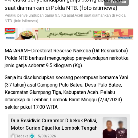
Perbesar
Pelaku penyelundupan ganja 9,5 Kg asal Aceh saat diamankan di Polda
NTB. (foto istimewa)
MATARAM–Direktorat Reserse Narkoba (Dit Resnarkoba)
Polda NTB berhasil mengungkap penyelundupan narkotika
jenis ganja seberat 9,5 kilogram (Kg).
Ganja itu diselundupkan seorang perempuan bernama Yani
(37 tahun) asal Gampong Pulo Batee, Desa Pulo Batee,
Kecamatan Glumpang Tiga, Kabupaten Aceh. Pelaku
ditangkap di Lembar, Lombok Barat Minggu (2/4/2023)
sekitar pukul 17.00 WITA.
Dua Residivis Curanmor Dibekuk Polisi,
Motor Curian Dijual ke Lombok Tengah
Redaksi
5/08/2026