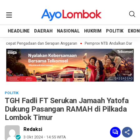
HEADLINE
HEADLINE
DAERAH
DAERAH
NASIONAL
NASIONAL
HUKRIM
HUKRIM
POLITIK
POLITIK
EKON
EKON
ercepat Pengadaan dan Serapan Anggaran
Pemprov NTB Andalkan Dana BTT da
POLITIK
TGH Fadli FT Serukan Jamaah Yatofa
Dukung Pasangan RAMAH di Pilkada
Lombok Timur
Redaksi
3 Okt 2024 - 14:55 WITA