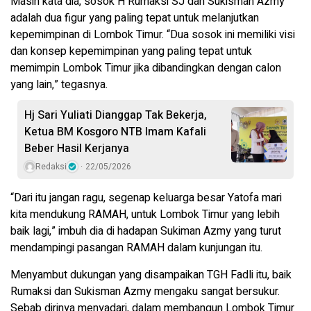
Masih kata dia, sosok H Rumaksi SJ dan Sukisman Azmy
adalah dua figur yang paling tepat untuk melanjutkan
kepemimpinan di Lombok Timur. “Dua sosok ini memiliki visi
dan konsep kepemimpinan yang paling tepat untuk
memimpin Lombok Timur jika dibandingkan dengan calon
yang lain,” tegasnya.
Hj Sari Yuliati Dianggap Tak Bekerja,
Ketua BM Kosgoro NTB Imam Kafali
Beber Hasil Kerjanya
Redaksi
22/05/2026
“Dari itu jangan ragu, segenap keluarga besar Yatofa mari
kita mendukung RAMAH, untuk Lombok Timur yang lebih
baik lagi,” imbuh dia di hadapan Sukiman Azmy yang turut
mendampingi pasangan RAMAH dalam kunjungan itu.
Menyambut dukungan yang disampaikan TGH Fadli itu, baik
Rumaksi dan Sukisman Azmy mengaku sangat bersukur.
Sebab dirinya menyadari, dalam membangun Lombok Timur