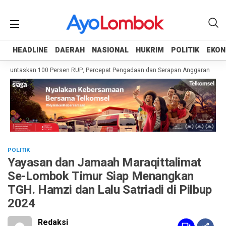
HEADLINE
HEADLINE
DAERAH
DAERAH
NASIONAL
NASIONAL
HUKRIM
HUKRIM
POLITIK
POLITIK
EKON
EKON
Tuntaskan 100 Persen RUP, Percepat Pengadaan dan Serapan Anggaran
Pemp
POLITIK
Yayasan dan Jamaah Maraqittalimat
Se-Lombok Timur Siap Menangkan
TGH. Hamzi dan Lalu Satriadi di Pilbup
2024
Redaksi