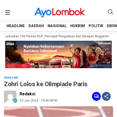
HEADLINE
HEADLINE
DAERAH
DAERAH
NASIONAL
NASIONAL
HUKRIM
HUKRIM
POLITIK
POLITIK
EKON
EKON
 Tuntaskan 100 Persen RUP, Percepat Pengadaan dan Serapan Anggaran
Pem
HEADLINE
Zohri Lolos ke Olimpiade Paris
Redaksi
25 Jun 2024 - 19:46 WITA