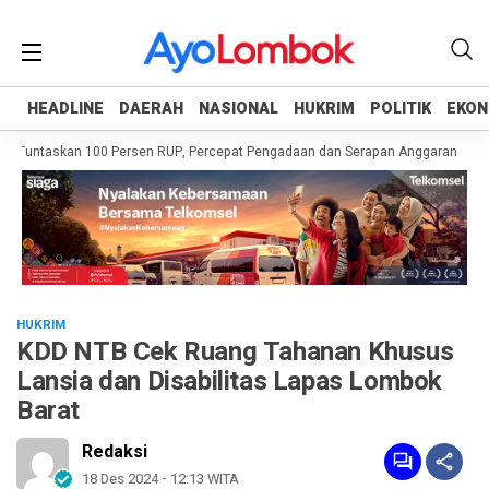
HEADLINE
HEADLINE
DAERAH
DAERAH
NASIONAL
NASIONAL
HUKRIM
HUKRIM
POLITIK
POLITIK
EKON
EKON
 Tuntaskan 100 Persen RUP, Percepat Pengadaan dan Serapan Anggaran
Pem
HUKRIM
KDD NTB Cek Ruang Tahanan Khusus
Lansia dan Disabilitas Lapas Lombok
Barat
Redaksi
18 Des 2024 - 12:13 WITA