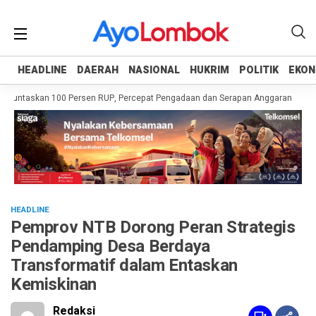
HEADLINE
HEADLINE
DAERAH
DAERAH
NASIONAL
NASIONAL
HUKRIM
HUKRIM
POLITIK
POLITIK
EKON
EKON
Tuntaskan 100 Persen RUP, Percepat Pengadaan dan Serapan Anggaran
Pemp
HEADLINE
Pemprov NTB Dorong Peran Strategis
Pendamping Desa Berdaya
Transformatif dalam Entaskan
Kemiskinan
Redaksi