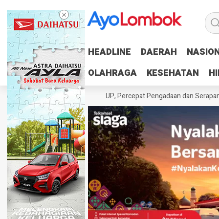
HEADLINE
HEADLINE
DAERAH
DAERAH
NASIO
NASIO
OLAHRAGA
OLAHRAGA
KESEHATAN
KESEHATAN
H
H
h Tuntaskan 100 Persen RUP, Percepat Pengadaan dan Serapan Anggar