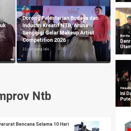
HEADLI
Bidik
HEADLINE
Dorong Pelestarian Budaya dan
Penon
kuk
Industri Kreatif NTB, Aruna
NTB 
Senggigi Gelar Makeup Artist
Perta
Competition 2026
Indon
22 jam yang lalu
18 jam y
mprov Ntb
arurat Bencana Selama 10 Hari