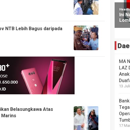
ov NTB Lebih Bagus daripada
Dae
MA N
LAZ 
Anak
Duaf
13 Jul
Bank
Tega
ikan Belasungkawa Atas
Oper
 Marins
Tum
17 Mar