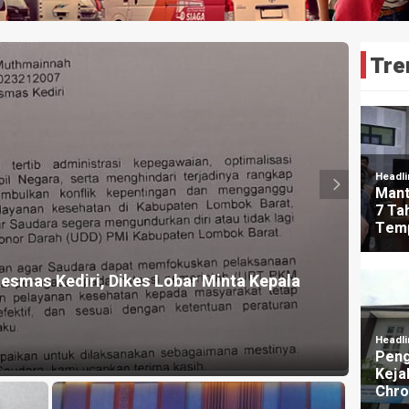
Tre
HEADLI
esmas Kediri, Dikes Lobar Minta Kepala
Ceaga
Pern
4 jam ya