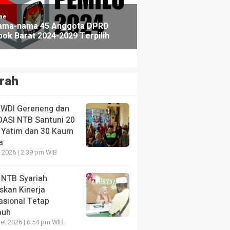
rah
WDI Gereneng dan
DASI NTB Santuni 20
 Yatim dan 30 Kaum
a
i 2026 | 2:39 pm WIB
 NTB Syariah
skan Kinerja
asional Tetap
buh
et 2026 | 6:54 pm WIB