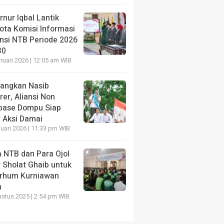
nur Iqbal Lantik
ota Komisi Informasi
insi NTB Periode 2026
30
ruari 2026 | 12:05 am WIB
uangkan Nasib
er, Aliansi Non
base Dompu Siap
r Aksi Damai
uari 2026 | 11:33 pm WIB
a NTB dan Para Ojol
 Sholat Ghaib untuk
rhum Kurniawan
n
stus 2025 | 2:54 pm WIB