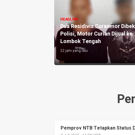
HEADLINE
ah Normalisasi
Dua Residivis Curanmor Dibe
nomi NTB Capai
Polisi, Motor Curian Dijual ke
Lombok Tengah
22 jam yang lalu
Pe
Pemprov NTB Tetapkan Status D