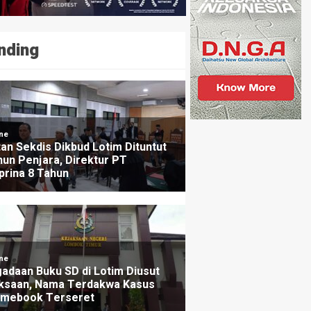
nding
NE
h Konflik Sosial, Pemprov dan FKUB NTB Susun Ped
ikahan Beda Agama
ng lalu