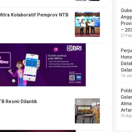
Guber
 Mitra Kolaboratif Pemprov NTB
Angg
Prov
– 20
27 Feb
Perj
Honor
Data
Gela
14 Jan
Pold
Gelar
 Resmi Dilantik
Alma
Arfa
30 Agu