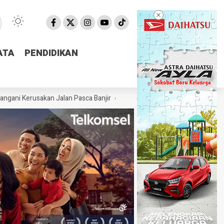
ATA
ATA
PENDIDIKAN
PENDIDIKAN
usakan Jalan Pasca Banjir
Pemprov NTB Segera Luncurkan Aplikasi