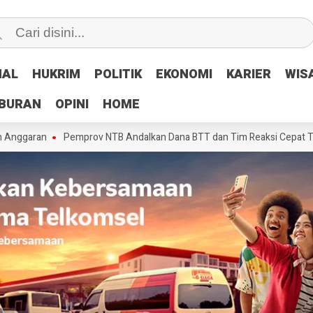
NAL
NAL
HUKRIM
HUKRIM
POLITIK
POLITIK
EKONOMI
EKONOMI
KARIER
KARIER
WIS
WIS
IBURAN
IBURAN
OPINI
OPINI
HOME
HOME
an
Pemprov NTB Andalkan Dana BTT dan Tim Reaksi Cepat Tangani Ker