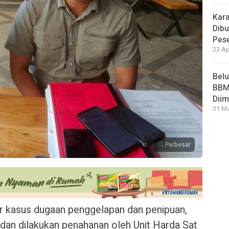
Kara
Dibu
Pese
23 Ap
Bel
BBM 
Dii
31 Ma
Perbesar
r kasus dugaan penggelapan dan penipuan,
a dan dilakukan penahanan oleh Unit Harda Sat