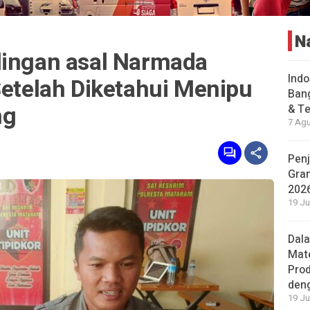
N
lingan asal Narmada
Indo
Setelah Diketahui Menipu
Bang
ng
& Te
7 Agu
Penj
Gran
202
19 Ju
Dal
Mat
Prod
den
19 Ju