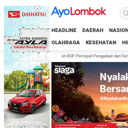
HEADLINE
HEADLINE
DAERAH
DAERAH
NASIO
NASIO
OLAHRAGA
OLAHRAGA
KESEHATAN
KESEHATAN
H
H
rah Tuntaskan 100 Persen RUP, Percepat Pengadaan dan Serapan Angg