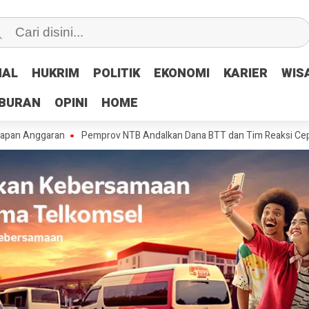
NAL
NAL
HUKRIM
HUKRIM
POLITIK
POLITIK
EKONOMI
EKONOMI
KARIER
KARIER
WIS
WIS
IBURAN
IBURAN
OPINI
OPINI
HOME
HOME
aran
Pemprov NTB Andalkan Dana BTT dan Tim Reaksi Cepat Tangani K