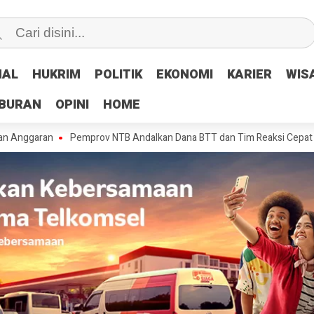
NAL
NAL
HUKRIM
HUKRIM
POLITIK
POLITIK
EKONOMI
EKONOMI
KARIER
KARIER
WIS
WIS
IBURAN
IBURAN
OPINI
OPINI
HOME
HOME
n
Pemprov NTB Andalkan Dana BTT dan Tim Reaksi Cepat Tangani Keru