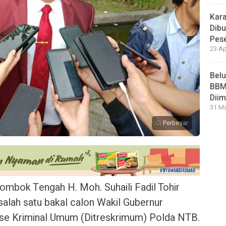
Kara
Dibu
Pese
23 Ap
Bel
BBM 
Dii
31 Ma
Perbesar
mbok Tengah H. Moh. Suhaili Fadil Tohir
 salah satu bakal calon Wakil Gubernur
rse Kriminal Umum (Ditreskrimum) Polda NTB.