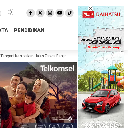
ATA
ATA
PENDIDIKAN
PENDIDIKAN
sakan Jalan Pasca Banjir
Pemprov NTB Segera Luncurkan Aplikasi 