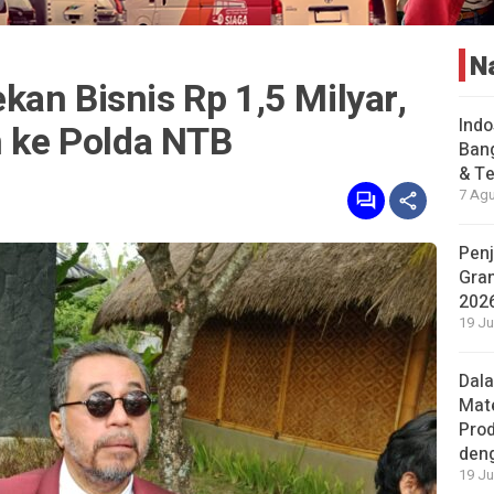
N
an Bisnis Rp 1,5 Milyar,
Indo
n ke Polda NTB
Bang
& Te
7 Agu
Penj
Gran
202
19 Ju
Dal
Mat
Prod
den
19 Ju