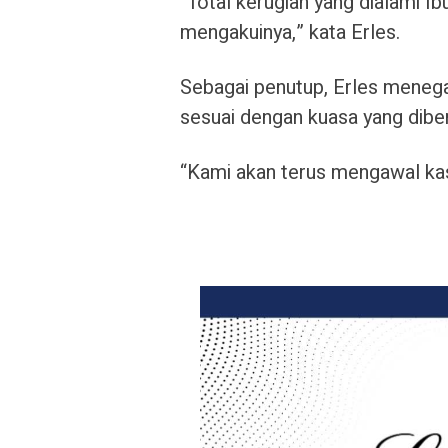
“Total kerugian yang dialami Ibu
mengakuinya,” kata Erles.
Sebagai penutup, Erles menega
sesuai dengan kuasa yang diber
“Kami akan terus mengawal kasu