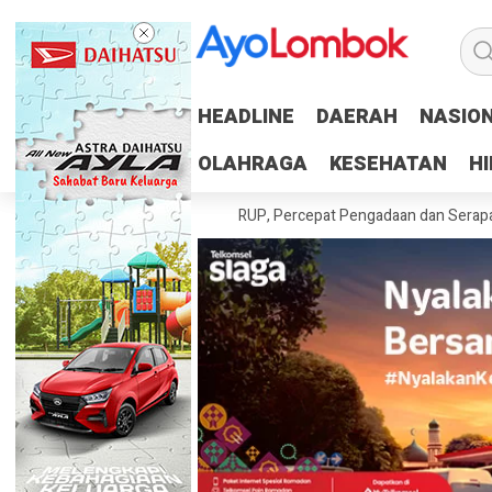
HEADLINE
HEADLINE
DAERAH
DAERAH
NASIO
NASIO
OLAHRAGA
OLAHRAGA
KESEHATAN
KESEHATAN
H
H
 Tuntaskan 100 Persen RUP, Percepat Pengadaan dan Serapan Anggara