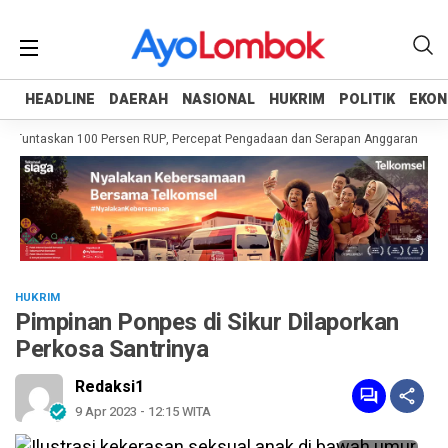
HEADLINE
HEADLINE
DAERAH
DAERAH
NASIONAL
NASIONAL
HUKRIM
HUKRIM
POLITIK
POLITIK
EKON
EKON
 Tuntaskan 100 Persen RUP, Percepat Pengadaan dan Serapan Anggaran
Pem
HUKRIM
Pimpinan Ponpes di Sikur Dilaporkan
Perkosa Santrinya
Redaksi1
9 Apr 2023 - 12:15 WITA